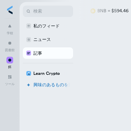
ETH
=
$1,918.05
+$4.92 (+0.26%)
BNB
=
$594.46
+$4
私のフィード
学校
学校
図書館
ニュース
図書館
餌
記事
ツール
餌
Learn Crypto
ツール
興味のあるものを追加する