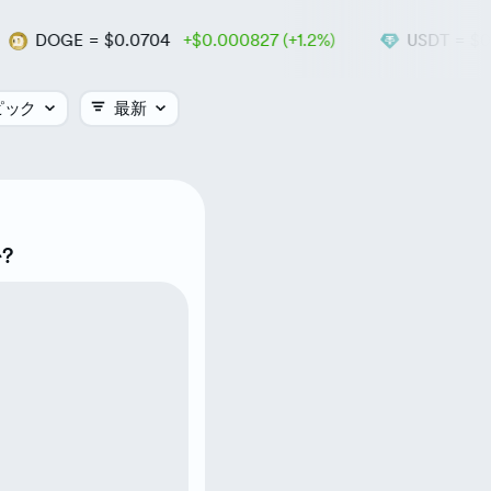
DOGE
=
$0.0704
+$0.000827 (+1.2%)
USDT
=
$0.99
ピック
最新
pto
最古の
Most popular
?