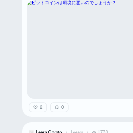
2
0
Learn Crypto
1 years
1,738